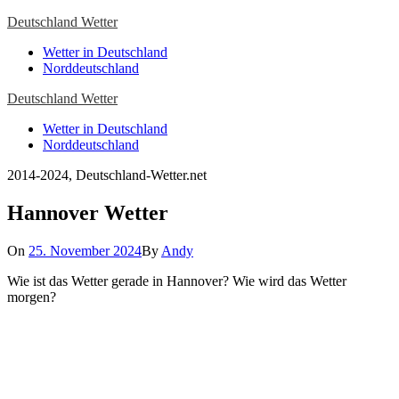
Skip
Deutschland Wetter
to
Close
Wetter in Deutschland
content
Menu
Norddeutschland
Deutschland Wetter
Wetter in Deutschland
Norddeutschland
2014-2024, Deutschland-Wetter.net
Hannover Wetter
On
25. November 2024
By
Andy
Wie ist das Wetter gerade in Hannover? Wie wird das Wetter
morgen?
Wetter Hannover, DE
Hannover, DE