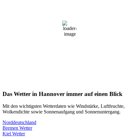
13:18 Uhr,
6. August 2026
23
°C
Ein Paar Wolken
Windgeschwindigkeit
13 km/h
Luftfeuchtigkeit
52 %
Wolken
11%
Sonnenaufgang
05:49 Uhr
Sonnenuntergang
21:04 Uhr
Das Wetter in Hannover immer auf einen Blick
Mit den wichtigsten Wetterdaten wie Windstärke, Luftfeuchte,
Wolkendichte sowie Sonnenaufgang und Sonnenuntergang.
Norddeutschland
Beitragsnavigation
Bremen Wetter
Kiel Wetter