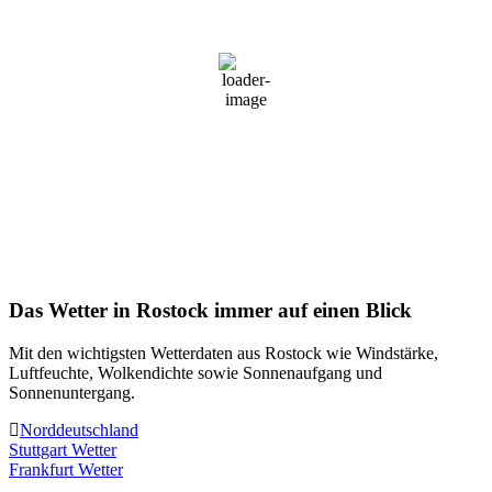
14:40 Uhr,
6. August 2026
25
°C
Bedeckt
Windgeschwindigkeit
17 km/h
Luftfeuchtigkeit
47 %
Wolken
99%
Sonnenaufgang
05:32 Uhr
Sonnenuntergang
21:01 Uhr
Das Wetter in Rostock immer auf einen Blick
Mit den wichtigsten Wetterdaten aus Rostock wie Windstärke,
Luftfeuchte, Wolkendichte sowie Sonnenaufgang und
Sonnenuntergang.
Norddeutschland
Beitragsnavigation
Stuttgart Wetter
Frankfurt Wetter