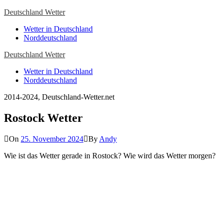
Skip
Deutschland Wetter
to
Close
Wetter in Deutschland
content
Menu
Norddeutschland
Deutschland Wetter
Wetter in Deutschland
Norddeutschland
2014-2024, Deutschland-Wetter.net
Rostock Wetter
On
25. November 2024
By
Andy
Wie ist das Wetter gerade in Rostock? Wie wird das Wetter morgen?
Wetter Rostock, DE
Rostock, DE