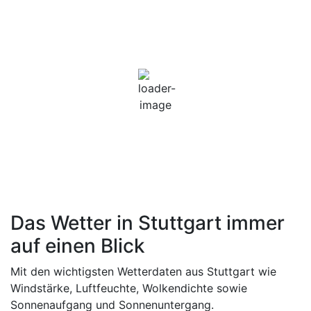
Stuttgart, DE
10:22 Uhr,
7. August 2026
23
°C
Klarer Himmel
Windgeschwindigkeit
4 km/h
Luftfeuchtigkeit
52 %
Wolken
4%
Sonnenaufgang
06:04 Uhr
Sonnenuntergang
20:53 Uhr
Das Wetter in Stuttgart immer
auf einen Blick
Mit den wichtigsten Wetterdaten aus Stuttgart wie
Windstärke, Luftfeuchte, Wolkendichte sowie
Sonnenaufgang und Sonnenuntergang.