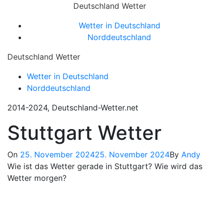
Skip
Deutschland Wetter
to
Close
Wetter in Deutschland
content
Menu
Norddeutschland
Deutschland Wetter
Wetter in Deutschland
Norddeutschland
2014-2024, Deutschland-Wetter.net
Stuttgart Wetter
On
25. November 2024
25. November 2024
By
Andy
Wie ist das Wetter gerade in Stuttgart? Wie wird das
Wetter morgen?
Wetter Stuttgart, DE